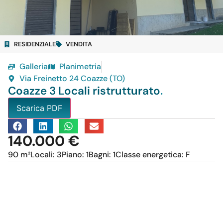
RESIDENZIALE
VENDITA
Galleria
Planimetria
Via Freinetto 24 Coazze (TO)
Coazze 3 Locali ristrutturato
.
Scarica PDF
140.000 €
90 m²
Locali: 3
Piano: 1
Bagni: 1
Classe energetica: F